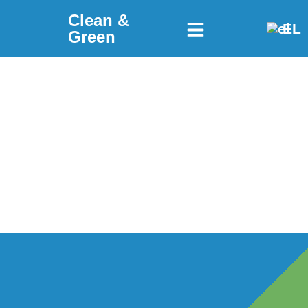
Clean &
EL
Green